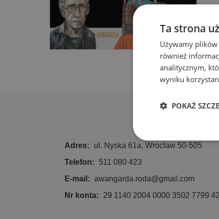
Ta strona u
Używamy plików co
również informac
analitycznym, któ
wyniku korzystani
POKAŻ SZCZ
Niezbędn
Adres:
ul. Nyska 61a, Wrocław 50-505
Telefon:
511 080 423
E-mail:
awangarda.roda@gmail.com
Nr konta:
29 1140 2004 0000 3502 7799 4