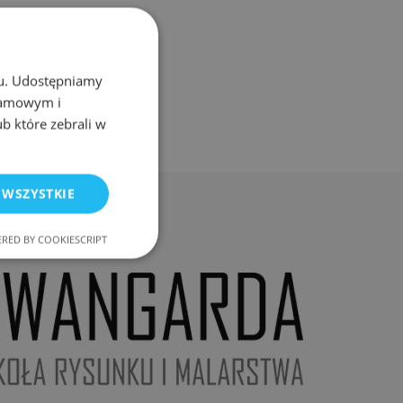
chu. Udostępniamy
klamowym i
ub które zebrali w
 WSZYSTKIE
RED BY COOKIESCRIPT
nkcjonalność