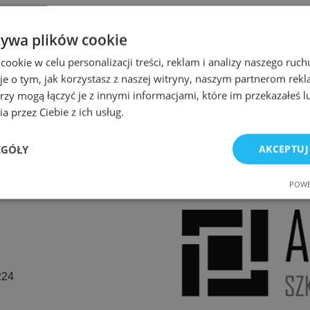
żywa plików cookie
okie w celu personalizacji treści, reklam i analizy naszego ru
je o tym, jak korzystasz z naszej witryny, naszym partnerom re
rzy mogą łączyć je z innymi informacjami, które im przekazałeś l
a przez Ciebie z ich usług.
EGÓŁY
AKCEPTUJ
POWE
e
Wydajność
Targetowanie
Fu
224
Niezbędne
Wydajność
Targetowanie
Funkcjonalność