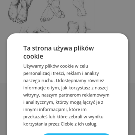
Ta strona używa plików
cookie
Używamy plików cookie w celu
personalizacji treści, reklam i analizy
naszego ruchu. Udostępniamy również
informacje o tym, jak korzystasz z naszej
witryny, naszym partnerom reklamowym
i analitycznym, którzy mogą łączyć je z
innymi informacjami, które im
przekazałeś lub które zebrali w wyniku
Adres:
korzystania przez Ciebie z ich usług.
ul. Nyska 61a, Wrocław 50-505