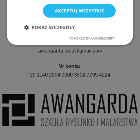
ul. Nyska 61a, Wrocław 50-505
AKCEPTUJ WSZYSTKIE
Telefon:
511 080 423
POKAŻ SZCZEGÓŁY
POWERED BY COOKIESCRIPT
Niezbędne
Wydajność
E-mail:
awangarda.roda@gmail.com
Targetowanie
Funkcjonalność
Nr konta:
29 1140 2004 0000 3502 7799 4224
Niezbędne
Wydajność
Targetowanie
Funkcjonalność
Niezbędne pliki cookie umożliwiają korzystanie z
podstawowych funkcji strony internetowej, takich
jak logowanie użytkownika i zarządzanie kontem.