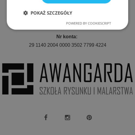
POKAŻ SZCZEGÓŁY
E-mail:
awangarda.roda@gmail.com
POWERED BY COOKIESCRIPT
Niezbędne
Wydajność
Nr konta:
29 1140 2004 0000 3502 7799 4224
Targetowanie
Funkcjonalność
Niezbędne
Wydajność
Targetowanie
Funkcjonalność
Niezbędne pliki cookie umożliwiają korzystanie z
podstawowych funkcji strony internetowej, takich
jak logowanie użytkownika i zarządzanie kontem.
Bez niezbędnych plików cookie nie można
prawidłowo korzystać ze strony internetowej.