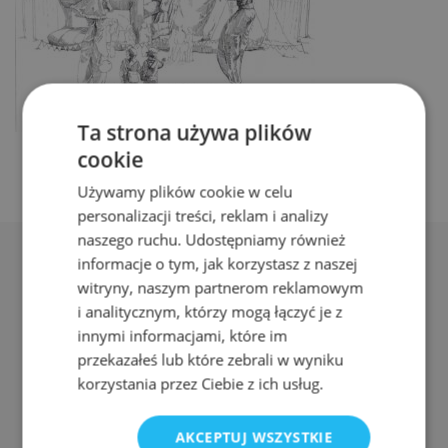
Ta strona używa plików
cookie
Używamy plików cookie w celu
personalizacji treści, reklam i analizy
naszego ruchu. Udostępniamy również
informacje o tym, jak korzystasz z naszej
witryny, naszym partnerom reklamowym
i analitycznym, którzy mogą łączyć je z
innymi informacjami, które im
Adres:
przekazałeś lub które zebrali w wyniku
ul. Nyska 61a, Wrocław 50-505
korzystania przez Ciebie z ich usług.
Telefon:
AKCEPTUJ WSZYSTKIE
511 080 423