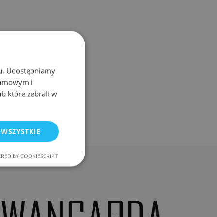
chu. Udostępniamy
klamowym i
ub które zebrali w
 WSZYSTKIE
RED BY COOKIESCRIPT
nkcjonalność