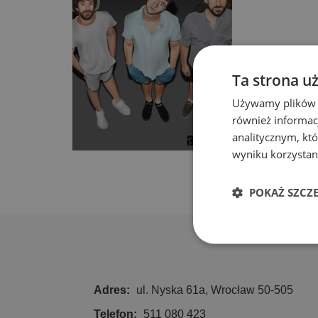
Ta strona u
Używamy plików co
również informac
analitycznym, któ
wyniku korzystani
POKAŻ SZCZ
Niezbędn
Adres:
ul. Nyska 61a, Wrocław 50-505
Telefon:
511 080 423