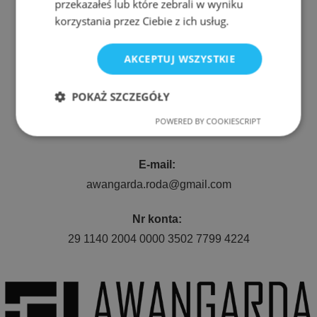
przekazałeś lub które zebrali w wyniku
korzystania przez Ciebie z ich usług.
Adres:
AKCEPTUJ WSZYSTKIE
ul. Nyska 61a, Wrocław 50-505
POKAŻ SZCZEGÓŁY
Telefon:
POWERED BY COOKIESCRIPT
Niezbędne
Wydajność
511 080 423
E-mail:
Targetowanie
Funkcjonalność
awangarda.roda@gmail.com
Nr konta:
29 1140 2004 0000 3502 7799 4224
Niezbędne
Wydajność
Targetowanie
Funkcjonalność