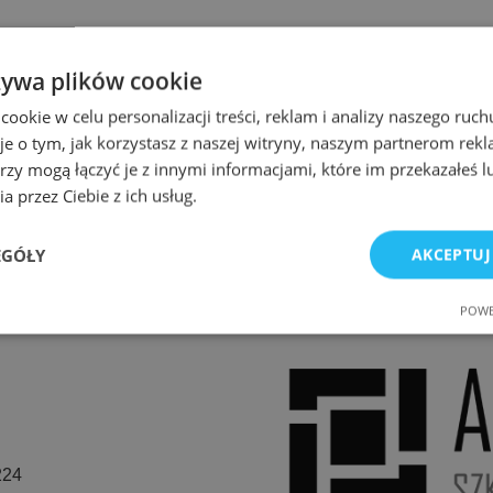
żywa plików cookie
okie w celu personalizacji treści, reklam i analizy naszego ru
je o tym, jak korzystasz z naszej witryny, naszym partnerom re
rzy mogą łączyć je z innymi informacjami, które im przekazałeś l
a przez Ciebie z ich usług.
EGÓŁY
AKCEPTUJ
POWE
e
Wydajność
Targetowanie
Fu
224
Niezbędne
Wydajność
Targetowanie
Funkcjonalność