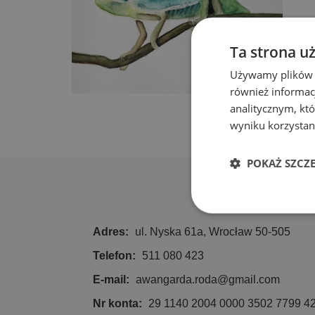
Ta strona u
Używamy plików co
również informac
analitycznym, któ
wyniku korzystani
POKAŻ SZCZ
Niezbędn
Adres:
ul. Nyska 61a, Wrocław 50-505
Telefon:
511 080 423
E-mail:
awangarda.roda@gmail.com
Nr konta:
29 1140 2004 0000 3502 7799 4