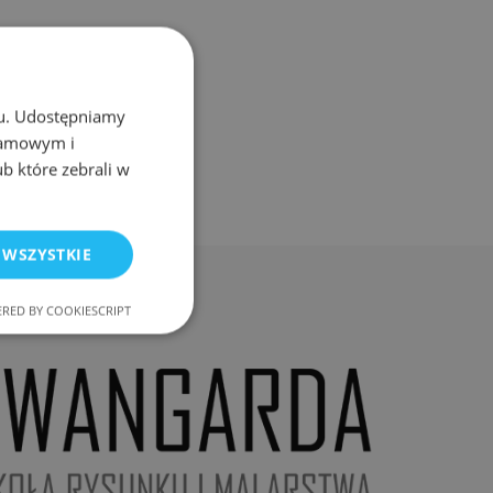
chu. Udostępniamy
klamowym i
ub które zebrali w
 WSZYSTKIE
RED BY COOKIESCRIPT
nkcjonalność