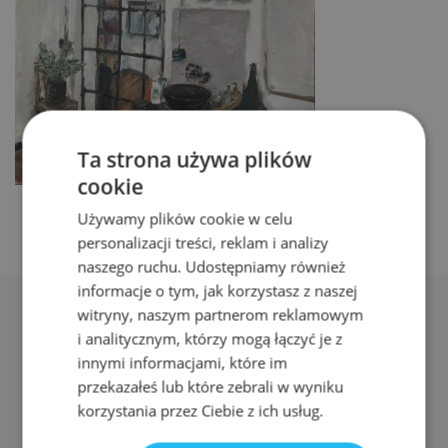
Ta strona używa plików
cookie
Używamy plików cookie w celu
personalizacji treści, reklam i analizy
naszego ruchu. Udostępniamy również
informacje o tym, jak korzystasz z naszej
witryny, naszym partnerom reklamowym
i analitycznym, którzy mogą łączyć je z
innymi informacjami, które im
przekazałeś lub które zebrali w wyniku
Adres:
korzystania przez Ciebie z ich usług.
ul. Nyska 61a, Wrocław 50-505