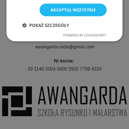
ul. Nyska 61a, Wrocław 50-505
AKCEPTUJ WSZYSTKIE
Telefon:
511 080 423
POKAŻ SZCZEGÓŁY
POWERED BY COOKIESCRIPT
Niezbędne
Wydajność
E-mail:
awangarda.roda@gmail.com
Targetowanie
Funkcjonalność
Nr konta:
29 1140 2004 0000 3502 7799 4224
Niezbędne
Wydajność
Targetowanie
Funkcjonalność
Niezbędne pliki cookie umożliwiają korzystanie z
podstawowych funkcji strony internetowej, takich
jak logowanie użytkownika i zarządzanie kontem.