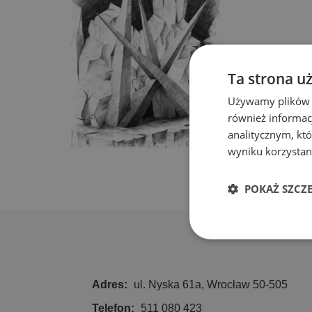
Ta strona u
Używamy plików co
również informac
analitycznym, któ
wyniku korzystani
POKAŻ SZCZ
Niezbędn
Adres:
ul. Nyska 61a, Wrocław 50-505
Telefon:
511 080 423