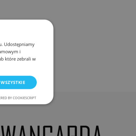
chu. Udostępniamy
klamowym i
ub które zebrali w
 WSZYSTKIE
RED BY COOKIESCRIPT
nkcjonalność