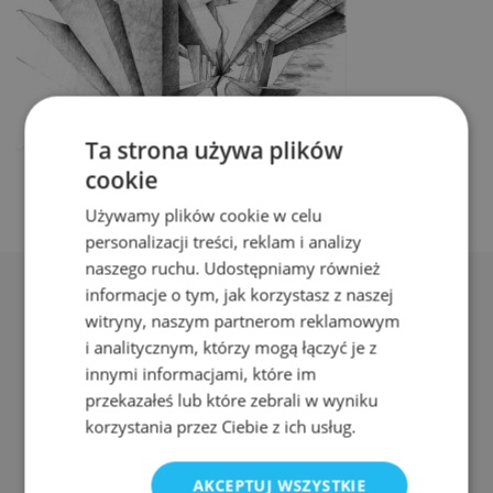
Ta strona używa plików
cookie
Używamy plików cookie w celu
personalizacji treści, reklam i analizy
naszego ruchu. Udostępniamy również
informacje o tym, jak korzystasz z naszej
witryny, naszym partnerom reklamowym
i analitycznym, którzy mogą łączyć je z
innymi informacjami, które im
Adres:
przekazałeś lub które zebrali w wyniku
ul. Nyska 61a, Wrocław 50-505
korzystania przez Ciebie z ich usług.
Telefon:
AKCEPTUJ WSZYSTKIE