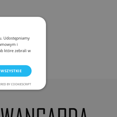
chu. Udostępniamy
klamowym i
ub które zebrali w
 WSZYSTKIE
RED BY COOKIESCRIPT
nkcjonalność