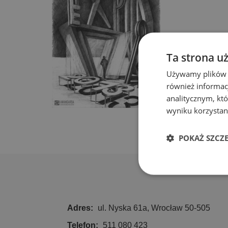
Ta strona u
Używamy plików co
również informac
analitycznym, któ
wyniku korzystani
POKAŻ SZCZ
Niezbędn
Adres:
ul. Nyska 61a, Wrocław 50-505
Telefon:
511 080 423