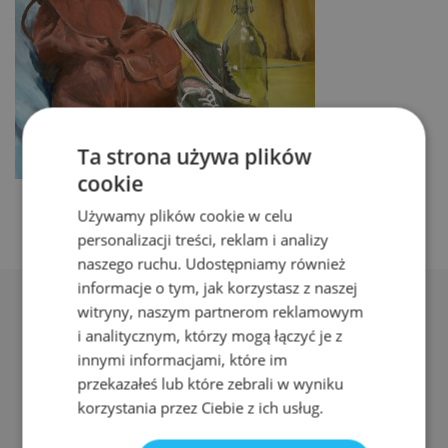
Ta strona używa plików
cookie
Używamy plików cookie w celu
personalizacji treści, reklam i analizy
naszego ruchu. Udostępniamy również
informacje o tym, jak korzystasz z naszej
witryny, naszym partnerom reklamowym
i analitycznym, którzy mogą łączyć je z
innymi informacjami, które im
przekazałeś lub które zebrali w wyniku
Adres:
korzystania przez Ciebie z ich usług.
ul. Nyska 61a, Wrocław 50-505