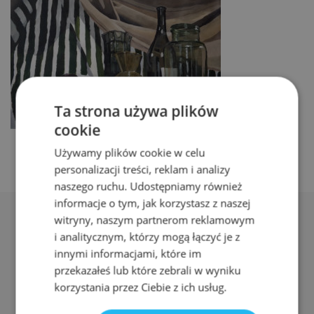
Ta strona używa plików
cookie
Używamy plików cookie w celu
personalizacji treści, reklam i analizy
naszego ruchu. Udostępniamy również
informacje o tym, jak korzystasz z naszej
witryny, naszym partnerom reklamowym
i analitycznym, którzy mogą łączyć je z
innymi informacjami, które im
przekazałeś lub które zebrali w wyniku
Adres:
korzystania przez Ciebie z ich usług.
ul. Nyska 61a, Wrocław 50-505