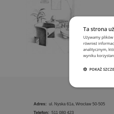
Ta strona u
Używamy plików co
również informac
analitycznym, któ
wyniku korzystani
POKAŻ SZCZ
Niezbędn
Adres:
ul. Nyska 61a, Wrocław 50-505
Telefon:
511 080 423