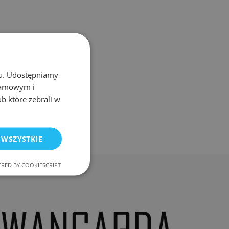
chu. Udostępniamy
klamowym i
ub które zebrali w
 WSZYSTKIE
RED BY COOKIESCRIPT
nkcjonalność