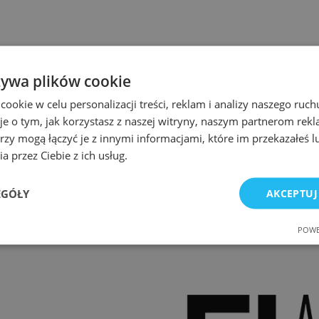
żywa plików cookie
okie w celu personalizacji treści, reklam i analizy naszego ru
je o tym, jak korzystasz z naszej witryny, naszym partnerom re
rzy mogą łączyć je z innymi informacjami, które im przekazałeś l
a przez Ciebie z ich usług.
EGÓŁY
AKCEPTUJ
POWE
e
Wydajność
Targetowanie
Fu