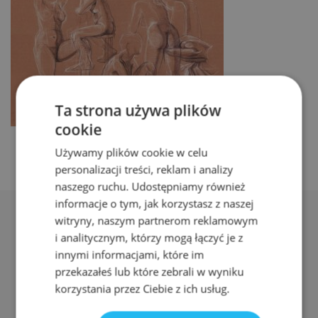
Ta strona używa plików
cookie
Używamy plików cookie w celu
personalizacji treści, reklam i analizy
naszego ruchu. Udostępniamy również
informacje o tym, jak korzystasz z naszej
witryny, naszym partnerom reklamowym
i analitycznym, którzy mogą łączyć je z
innymi informacjami, które im
przekazałeś lub które zebrali w wyniku
Adres:
korzystania przez Ciebie z ich usług.
ul. Nyska 61a, Wrocław 50-505