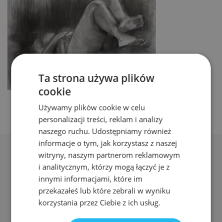
Ta strona używa plików
cookie
Używamy plików cookie w celu
personalizacji treści, reklam i analizy
naszego ruchu. Udostępniamy również
informacje o tym, jak korzystasz z naszej
witryny, naszym partnerom reklamowym
i analitycznym, którzy mogą łączyć je z
innymi informacjami, które im
przekazałeś lub które zebrali w wyniku
Adres:
korzystania przez Ciebie z ich usług.
ul. Nyska 61a, Wrocław 50-505