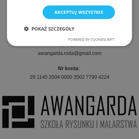
ul. Nyska 61a, Wrocław 50-505
AKCEPTUJ WSZYSTKIE
Telefon:
POKAŻ SZCZEGÓŁY
511 080 423
POWERED BY COOKIESCRIPT
Niezbędne
Wydajność
E-mail:
awangarda.roda@gmail.com
Targetowanie
Funkcjonalność
Nr konta:
29 1140 2004 0000 3502 7799 4224
Niezbędne
Wydajność
Targetowanie
Funkcjonalność
Niezbędne pliki cookie umożliwiają korzystanie z
podstawowych funkcji strony internetowej, takich