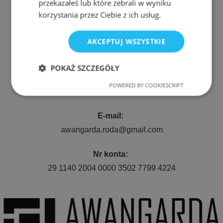
przekazałeś lub które zebrali w wyniku
korzystania przez Ciebie z ich usług.
Adres:
AKCEPTUJ WSZYSTKIE
ul. Nyska 61a, Wrocław 50-505
POKAŻ SZCZEGÓŁY
Telefon:
POWERED BY COOKIESCRIPT
Niezbędne
Wydajność
511 080 423
E-mail:
Targetowanie
Funkcjonalność
awangarda.roda@gmail.com
Nr konta:
29 1140 2004 0000 3502 7799 4224
Niezbędne
Wydajność
Targetowanie
Funkcjonalność