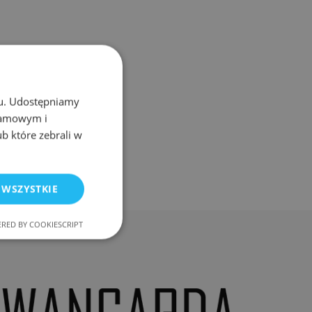
chu. Udostępniamy
klamowym i
ub które zebrali w
 WSZYSTKIE
RED BY COOKIESCRIPT
nkcjonalność