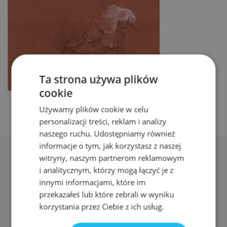
Ta strona używa plików
cookie
Używamy plików cookie w celu
personalizacji treści, reklam i analizy
naszego ruchu. Udostępniamy również
informacje o tym, jak korzystasz z naszej
witryny, naszym partnerom reklamowym
i analitycznym, którzy mogą łączyć je z
innymi informacjami, które im
przekazałeś lub które zebrali w wyniku
Adres:
korzystania przez Ciebie z ich usług.
ul. Nyska 61a, Wrocław 50-505