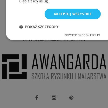
Ciebie z ich usług.
511 080 423
AKCEPTUJ WSZYSTKIE
E-mail:
awangarda.roda@gmail.com
POKAŻ SZCZEGÓŁY
Nr konta:
POWERED BY COOKIESCRIPT
Niezbędne
Wydajność
Targetowanie
29 1140 2004 0000 3502 7799 4224
Funkcjonalność
Niezbędne
Wydajność
Targetowanie
Funkcjonalność
Niezbędne pliki cookie umożliwiają korzystanie z