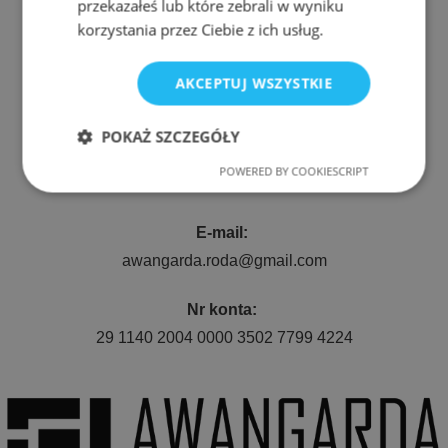
przekazałeś lub które zebrali w wyniku
korzystania przez Ciebie z ich usług.
Adres:
AKCEPTUJ WSZYSTKIE
ul. Nyska 61a, Wrocław 50-505
POKAŻ SZCZEGÓŁY
Telefon:
POWERED BY COOKIESCRIPT
Niezbędne
Wydajność
511 080 423
E-mail:
Targetowanie
Funkcjonalność
awangarda.roda@gmail.com
Nr konta:
29 1140 2004 0000 3502 7799 4224
Niezbędne
Wydajność
Targetowanie
Funkcjonalność