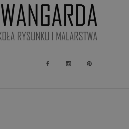
owanie użytkownika i
j.
rzez usługę Cookie-
preferencji
 na pliki cookie.
ookie Cookie-
ązana z Google
stotną aktualizację
bleClick (którego