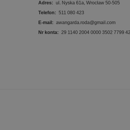
Adres:
ul. Nyska 61a, Wrocław 50-505
Telefon:
511 080 423
E-mail:
awangarda.roda@gmail.com
Niezbędne pliki cook
zarządzanie kontem. 
Nr konta:
29 1140 2004 0000 3502 7799 4
Nazwa
CookieScriptConsen
Nazwa
Nazwa
Do
_ga
test_cookie
Go