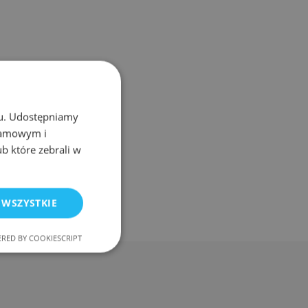
chu. Udostępniamy
klamowym i
ub które zebrali w
 WSZYSTKIE
RED BY COOKIESCRIPT
nkcjonalność