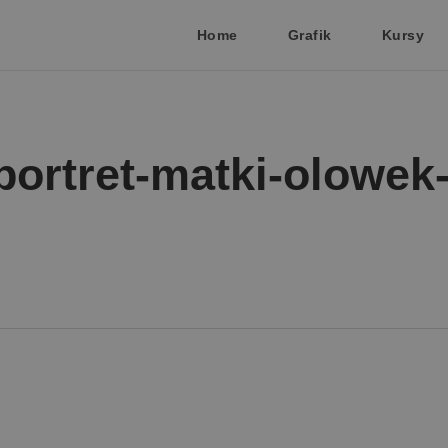
Home
Grafik
Kursy
portret-matki-olowek