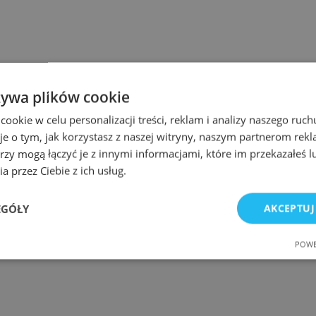
żywa plików cookie
okie w celu personalizacji treści, reklam i analizy naszego ru
je o tym, jak korzystasz z naszej witryny, naszym partnerom re
rzy mogą łączyć je z innymi informacjami, które im przekazałeś l
a przez Ciebie z ich usług.
EGÓŁY
AKCEPTUJ
POWE
e
Wydajność
Targetowanie
Fu