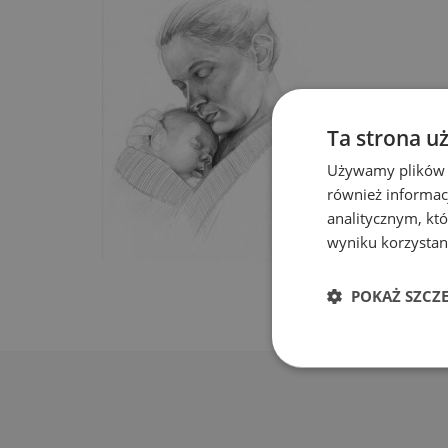
Ta strona u
Używamy plików co
również informac
analitycznym, któ
wyniku korzystani
POKAŻ SZCZ
Niezbędn