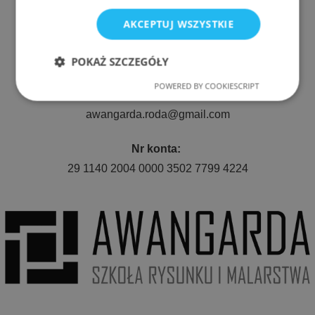
ul. Nyska 61a, Wrocław 50-505
AKCEPTUJ WSZYSTKIE
Telefon:
511 080 423
POKAŻ SZCZEGÓŁY
POWERED BY COOKIESCRIPT
Niezbędne
Wydajność
E-mail:
awangarda.roda@gmail.com
Targetowanie
Funkcjonalność
Nr konta:
29 1140 2004 0000 3502 7799 4224
Niezbędne
Wydajność
Targetowanie
Funkcjonalność
Niezbędne pliki cookie umożliwiają korzystanie z
podstawowych funkcji strony internetowej, takich
jak logowanie użytkownika i zarządzanie kontem.