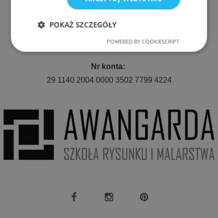
511 080 423
POKAŻ SZCZEGÓŁY
E-mail:
POWERED BY COOKIESCRIPT
awangarda.roda@gmail.com
Niezbędne
Wydajność
Nr konta:
29 1140 2004 0000 3502 7799 4224
Targetowanie
Funkcjonalność
Niezbędne
Wydajność
Targetowanie
Funkcjonalność
Niezbędne pliki cookie umożliwiają korzystanie z
podstawowych funkcji strony internetowej, takich
jak logowanie użytkownika i zarządzanie kontem.
Bez niezbędnych plików cookie nie można
prawidłowo korzystać ze strony internetowej.