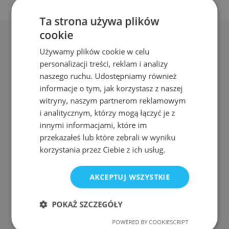
Ta strona używa plików
cookie
Używamy plików cookie w celu
personalizacji treści, reklam i analizy
naszego ruchu. Udostępniamy również
Adres:
informacje o tym, jak korzystasz z naszej
ul. Nyska 61a, Wrocław 50-505
witryny, naszym partnerom reklamowym
i analitycznym, którzy mogą łączyć je z
Telefon:
innymi informacjami, które im
511 080 423
przekazałeś lub które zebrali w wyniku
korzystania przez Ciebie z ich usług.
E-mail:
awangarda.roda@gmail.com
AKCEPTUJ WSZYSTKIE
Nr konta:
POKAŻ SZCZEGÓŁY
29 1140 2004 0000 3502 7799 4224
POWERED BY COOKIESCRIPT
Niezbędne
Wydajność