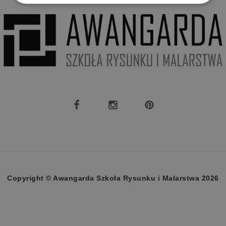
Targetowanie
Funkcjonalność
Niezbędne
Wydajność
Targetowanie
Funkcjonalność
Niezbędne pliki cookie umożliwiają korzystanie z
podstawowych funkcji strony internetowej, takich
jak logowanie użytkownika i zarządzanie kontem.
Bez niezbędnych plików cookie nie można
prawidłowo korzystać ze strony internetowej.
Copyright © Awangarda Szkoła Rysunku i Malarstwa 2026
Dostawca
/
Okres
Nazwa
Domena
przechowywan
CookieScriptConsent
4 tygodnie 2 d
CookieScript