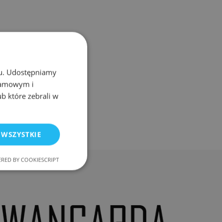
chu. Udostępniamy
klamowym i
ub które zebrali w
 WSZYSTKIE
RED BY COOKIESCRIPT
nkcjonalność