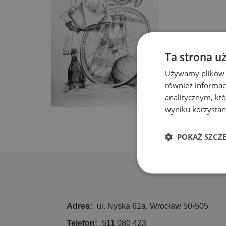
Ta strona u
Używamy plików co
również informac
analitycznym, któ
wyniku korzystani
POKAŻ SZCZ
Niezbędn
Adres:
ul. Nyska 61a, Wrocław 50-505
Telefon:
511 080 423