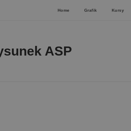
Home
Grafik
Kursy
rysunek ASP