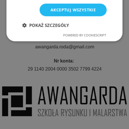
ul. Nyska 61a, Wrocław 50-505
AKCEPTUJ WSZYSTKIE
Telefon:
511 080 423
POKAŻ SZCZEGÓŁY
POWERED BY COOKIESCRIPT
Niezbędne
Wydajność
E-mail:
awangarda.roda@gmail.com
Targetowanie
Funkcjonalność
Nr konta:
29 1140 2004 0000 3502 7799 4224
Niezbędne
Wydajność
Targetowanie
Funkcjonalność
Niezbędne pliki cookie umożliwiają korzystanie z
podstawowych funkcji strony internetowej, takich
jak logowanie użytkownika i zarządzanie kontem.