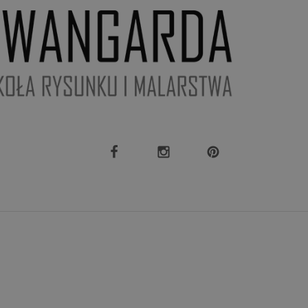
owanie użytkownika i
j.
rzez usługę Cookie-
preferencji
 na pliki cookie.
ookie Cookie-
ązana z Google
stotną aktualizację
bleClick (którego