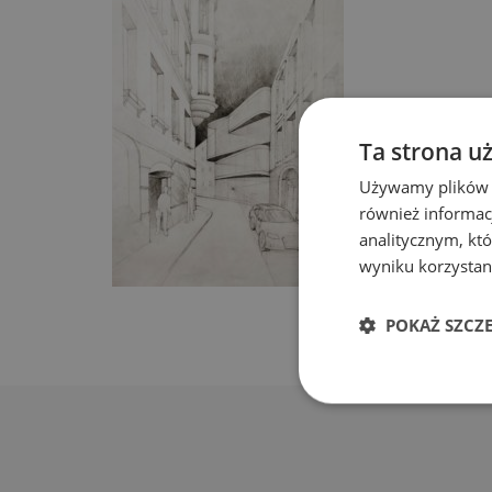
Ta strona u
Używamy plików co
również informac
analitycznym, któ
wyniku korzystani
POKAŻ SZCZ
Niezbędn