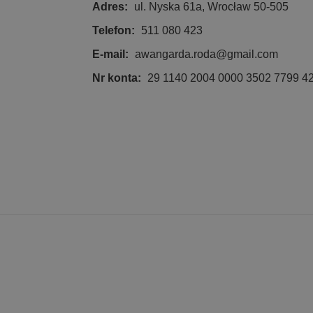
Adres:
ul. Nyska 61a, Wrocław 50-505
Telefon:
511 080 423
E-mail:
awangarda.roda@gmail.com
Niezbędne pliki cook
zarządzanie kontem. 
Nr konta:
29 1140 2004 0000 3502 7799 4
Nazwa
CookieScriptConsen
Nazwa
Nazwa
Do
_ga
test_cookie
Go