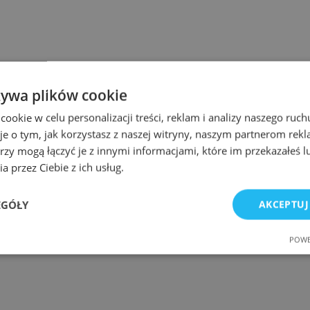
żywa plików cookie
okie w celu personalizacji treści, reklam i analizy naszego ru
je o tym, jak korzystasz z naszej witryny, naszym partnerom re
rzy mogą łączyć je z innymi informacjami, które im przekazałeś l
a przez Ciebie z ich usług.
EGÓŁY
AKCEPTUJ
POWE
e
Wydajność
Targetowanie
Fu