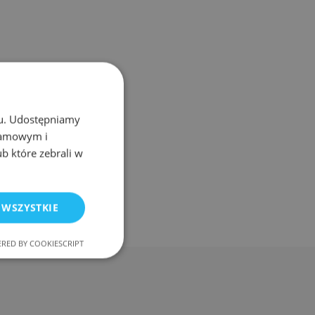
chu. Udostępniamy
klamowym i
ub które zebrali w
 WSZYSTKIE
RED BY COOKIESCRIPT
nkcjonalność