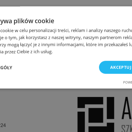
żywa plików cookie
okie w celu personalizacji treści, reklam i analizy naszego ru
je o tym, jak korzystasz z naszej witryny, naszym partnerom re
rzy mogą łączyć je z innymi informacjami, które im przekazałeś l
a przez Ciebie z ich usług.
EGÓŁY
AKCEPTUJ
POWE
e
Wydajność
Targetowanie
Fu
224
Niezbędne
Wydajność
Targetowanie
Funkcjonalność