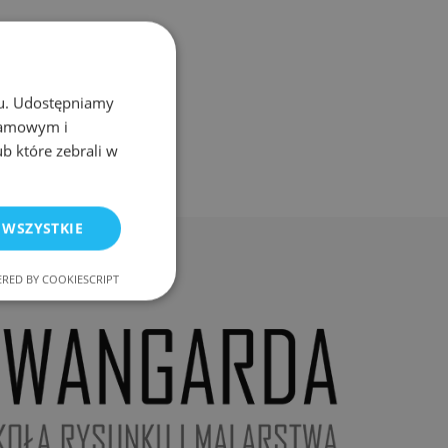
chu. Udostępniamy
klamowym i
ub które zebrali w
 WSZYSTKIE
RED BY COOKIESCRIPT
nkcjonalność