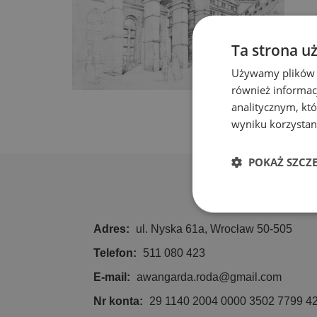
Ta strona u
Używamy plików co
również informac
analitycznym, któ
wyniku korzystani
POKAŻ SZCZ
Niezbędn
Adres:
ul. Nyska 61a, Wrocław 50-505
Telefon:
511 080 423
E-mail:
awangarda.roda@gmail.com
Nr konta:
29 1140 2004 0000 3502 7799 4