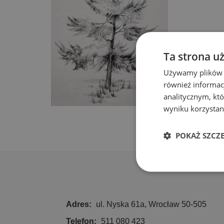
Ta strona u
Używamy plików co
również informac
analitycznym, któ
wyniku korzystani
POKAŻ SZCZ
Niezbędn
Adres:
ul. Nyska 61a, Wrocław 50-505
Telefon:
511 080 423