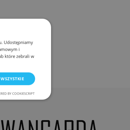
chu. Udostępniamy
klamowym i
ub które zebrali w
 WSZYSTKIE
RED BY COOKIESCRIPT
nkcjonalność