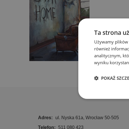
Ta strona u
Używamy plików co
również informac
analitycznym, któ
wyniku korzystani
POKAŻ SZCZ
Niezbędn
Adres:
ul. Nyska 61a, Wrocław 50-505
Telefon:
511 080 423