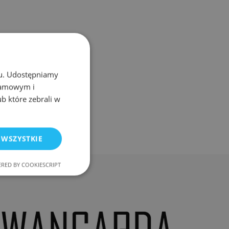
chu. Udostępniamy
klamowym i
ub które zebrali w
 WSZYSTKIE
RED BY COOKIESCRIPT
nkcjonalność