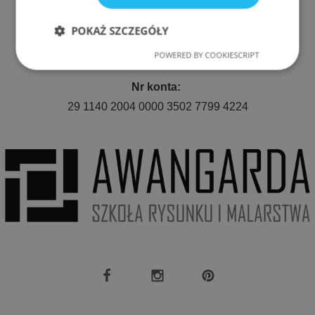
POKAŻ SZCZEGÓŁY
E-mail:
awangarda.roda@gmail.com
POWERED BY COOKIESCRIPT
Niezbędne
Wydajność
Nr konta:
29 1140 2004 0000 3502 7799 4224
Targetowanie
Funkcjonalność
Niezbędne
Wydajność
Targetowanie
Funkcjonalność
Niezbędne pliki cookie umożliwiają korzystanie z
podstawowych funkcji strony internetowej, takich
jak logowanie użytkownika i zarządzanie kontem.
Bez niezbędnych plików cookie nie można
prawidłowo korzystać ze strony internetowej.