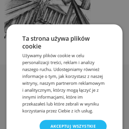
Ta strona używa plików
cookie
Używamy plików cookie w celu
personalizacji treści, reklam i analizy
naszego ruchu. Udostępniamy również
informacje o tym, jak korzystasz z naszej
witryny, naszym partnerom reklamowym
i analitycznym, którzy mogą łączyć je z
innymi informacjami, które im
Adres:
przekazałeś lub które zebrali w wyniku
ul. Nyska 61a, Wrocław 50-505
korzystania przez Ciebie z ich usług.
Telefon:
AKCEPTUJ WSZYSTKIE
511 080 423